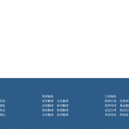
笔译服务
口译服务
历史
证件翻译 论文翻译
陪同口译 交替传
团队
合同翻译 标书翻译
同声传译 展会翻
见证
报告翻译 影视翻译
会议口译 电话口
我们
文件翻译 技术翻译
耳语同传 同传设