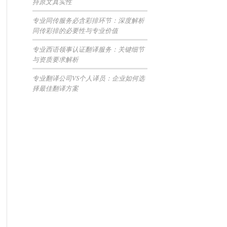
持原文真实性
专业同传服务必含彩排环节：深度解析
同传彩排的必要性与专业价值
专业西语领事认证翻译服务：关键细节
与资质要求解析
专业翻译公司VS个人译员：企业如何选
择最佳翻译方案