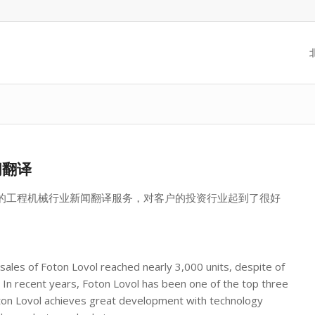
闻翻译
的工程机械行业新闻翻译服务，对客户的投资行业起到了很好
or sales of Foton Lovol reached nearly 3,000 units, despite of
. In recent years, Foton Lovol has been one of the top three
oton Lovol achieves great development with technology