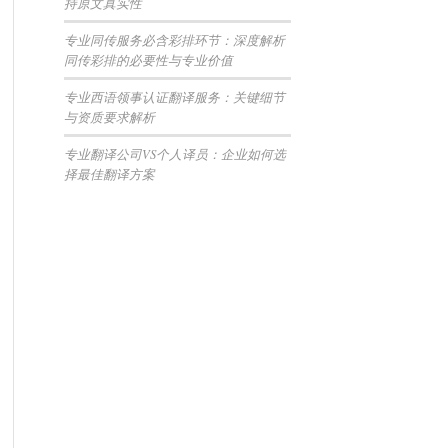
持原文真实性
专业同传服务必含彩排环节：深度解析
同传彩排的必要性与专业价值
专业西语领事认证翻译服务：关键细节
与资质要求解析
专业翻译公司VS个人译员：企业如何选
择最佳翻译方案