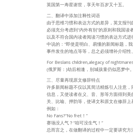
英国第一寿星谢世，享天年百岁又十五。
二、翻译中添加注释性词语
由于思维习惯和
表达方式
的差异，英文报刊
必须充分考虑到“内外有别”的原则和我国
以及不符合国内读者阅读习惯的表达方式进
中说的：“即使是明白、易懂的新闻标题，
事件发生的地点等等，总之必须增补介绍性
For Beslans children,alegacy of nightmares
(俄罗斯：)劫后相逢，别城孩童仍似恶梦中
三、尽量再现原文修辞特点
许多新闻标题不仅以其简洁精炼引人注意，
信息，又使读者在义、音、形等方面得到美
关、比喻、押韵等，使译文和原文在修辞上
例如：
No Fans?“No fret！”
赛场没人气？“咱可没生气！”
总而言之，在做翻译的过程中一定要讲究方