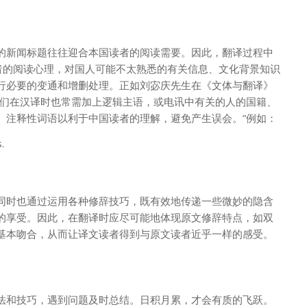
的新闻标题往往迎合本国读者的阅读需要。因此，翻译过程中
读者的阅读心理，对国人可能不太熟悉的有关信息、文化背景知识
行必要的变通和增删处理。正如刘宓庆先生在《文体与翻译》
我们在汉译时也常需加上逻辑主语，或电讯中有关的人的国籍、
、注释性词语以利于中国读者的理解，避免产生误会。”例如：
.
。
同时也通过运用各种修辞技巧，既有效地传递一些微妙的隐含
的享受。因此，在翻译时应尽可能地体现原文修辞特点，如双
基本吻合，从而让译文读者得到与原文读者近乎一样的感受。
法和技巧，遇到问题及时总结。日积月累，才会有质的飞跃。