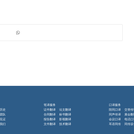
笔译服务
口译服务
历史
证件翻译 论文翻译
陪同口译 交替传
团队
合同翻译 标书翻译
同声传译 展会翻
见证
报告翻译 影视翻译
会议口译 电话口
我们
文件翻译 技术翻译
耳语同传 同传设