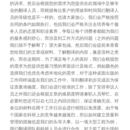
的诉求。然后会根据您的需求为您提供在此领域中足够专
业的翻译人员，而根据每位客户的用途和时间我们翻译人
员的等级也是不一样的。也请大家放心。我们会严格按照
合同的条约如期执行。包括我们会严格关注去培养每个服
务人员的态度和职业素养，争取让每个消费者都能为我们
的服务感到舒心。而涉及到工作方式的问题（之外的问题
我们就不予解释了）望大家包涵。然后我们会提前来查看
您给我们的文章或材料。了解翻译的内容，像是语种之类
的。而在这期间，为了满足每个人的喜好，我们会根据您
的需求为您提供您最习惯的界面设计及格式，例如颜色的
选择我们也优先考虑本地化的需求，对于这种桌面出版的
工作同样涵盖在我们的工作中。等到翻译初步完成后为保
证质量准确度。我们会进行校准的工作，除了安排审议人
员之外我们还会根据文章的难易度聘请兼职人员帮忙。在
必要时您还可以在七日之内回访我们，保证准确无误。对
各位的材料在两个工作日后会进行销毁以免泄露。由于每
个国家在科研上的竞争越来越激烈，所以如何建立质量和
管理的措施也是我们的头等大事。以一项大型工程为例，
我们翻译团队和科研人员会进行合作，对之前工程出现的