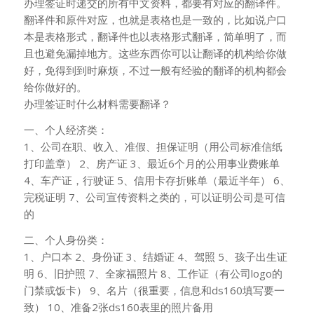
办理签证时递交的所有中文资料，都要有对应的翻译件。
翻译件和原件对应，也就是表格也是一致的，比如说户口
本是表格形式，翻译件也以表格形式翻译，简单明了，而
且也避免漏掉地方。这些东西你可以让翻译的机构给你做
好，免得到到时麻烦，不过一般有经验的翻译的机构都会
给你做好的。
办理签证时什么材料需要翻译？
一、个人经济类：
1、公司在职、收入、准假、担保证明（用公司标准信纸
打印盖章） 2、房产证 3、最近6个月的公用事业费账单
4、车产证，行驶证 5、信用卡存折账单（最近半年） 6、
完税证明 7、公司宣传资料之类的，可以证明公司是可信
的
二、个人身份类：
1、户口本 2、身份证 3、结婚证 4、驾照 5、孩子出生证
明 6、旧护照 7、全家福照片 8、工作证（有公司logo的
门禁或饭卡） 9、名片（很重要，信息和ds160填写要一
致） 10、准备2张ds160表里的照片备用