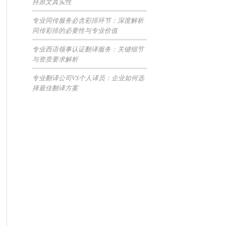
持原文真实性
专业同传服务必含彩排环节：深度解析
同传彩排的必要性与专业价值
专业西语领事认证翻译服务：关键细节
与资质要求解析
专业翻译公司VS个人译员：企业如何选
择最佳翻译方案