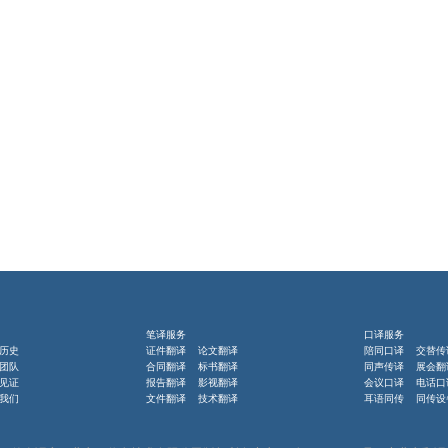
笔译服务
口译服务
历史
证件翻译 论文翻译
陪同口译 交替传
团队
合同翻译 标书翻译
同声传译 展会翻
见证
报告翻译 影视翻译
会议口译 电话口
我们
文件翻译 技术翻译
耳语同传 同传设