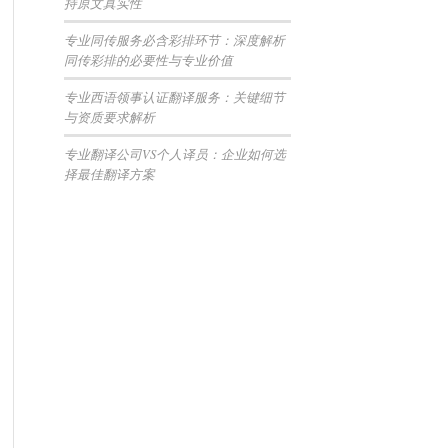
持原文真实性
专业同传服务必含彩排环节：深度解析
同传彩排的必要性与专业价值
专业西语领事认证翻译服务：关键细节
与资质要求解析
专业翻译公司VS个人译员：企业如何选
择最佳翻译方案