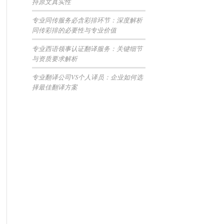
持原文真实性
专业同传服务必含彩排环节：深度解析
同传彩排的必要性与专业价值
专业西语领事认证翻译服务：关键细节
与资质要求解析
专业翻译公司VS个人译员：企业如何选
择最佳翻译方案