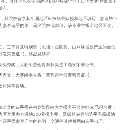
奖典礼。具体信息在中国翻译协会网站的“全国口译大赛”栏目及中
发布。
生，其院校背景和所属地区应按毕业院校和地区填写；如该毕业
为参赛选手的第二署名院校或单位。该毕业生报名地区不变。
、二、三等奖及特别奖（包括：团队奖、由网络投票产生的最佳
颁发荣誉证书、奖品及奖杯。
奖及优秀奖，大赛组委会将向获奖选手颁发荣誉证书。
及优秀奖，大赛组委会将向获奖选手颁发荣誉证书。
导教师奖等奖项。
参加比赛的选手需在初赛阶段向大赛报名平台缴纳60元报名费；
大区赛承办方缴纳300元报名费。晋级总决赛的选手无需缴纳
的选手因参赛产生的住宿、交通等其他费用由选手自理。