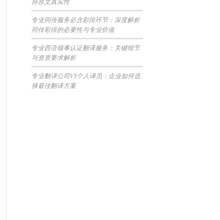
持原文真实性
专业同传服务必含彩排环节：深度解析
同传彩排的必要性与专业价值
专业西语领事认证翻译服务：关键细节
与资质要求解析
专业翻译公司VS个人译员：企业如何选
择最佳翻译方案