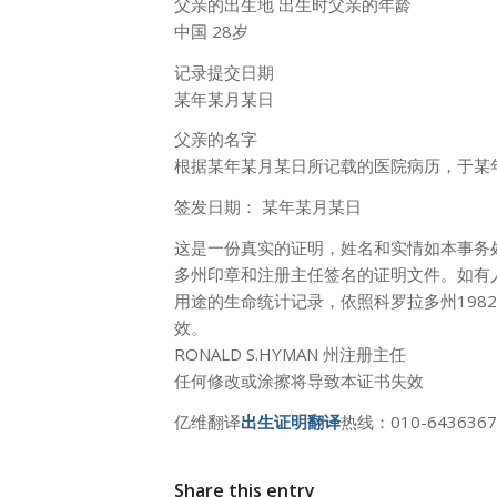
父亲的出生地 出生时父亲的年龄
中国 28岁
记录提交日期
某年某月某日
父亲的名字
根据某年某月某日所记载的医院病历，于某
签发日期： 某年某月某日
这是一份真实的证明，姓名和实情如本事务
多州印章和注册主任签名的证明文件。如有
用途的生命统计记录，依照科罗拉多州1982
效。
RONALD S.HYMAN 州注册主任
任何修改或涂擦将导致本证书失效
亿维翻译
出生证明翻译
热线：010-6436367
Share this entry