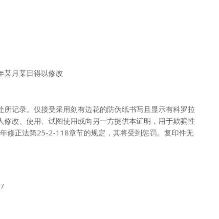
年某月某日得以修改
处所记录。仅接受采用刻有边花的防伪纸书写且显示有科罗拉
人修改、使用、试图使用或向另一方提供本证明，用于欺骗性
年修正法第25-2-118章节的规定，其将受到惩罚。复印件无
7