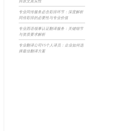
持原文真实性
专业同传服务必含彩排环节：深度解析
同传彩排的必要性与专业价值
专业西语领事认证翻译服务：关键细节
与资质要求解析
专业翻译公司VS个人译员：企业如何选
择最佳翻译方案