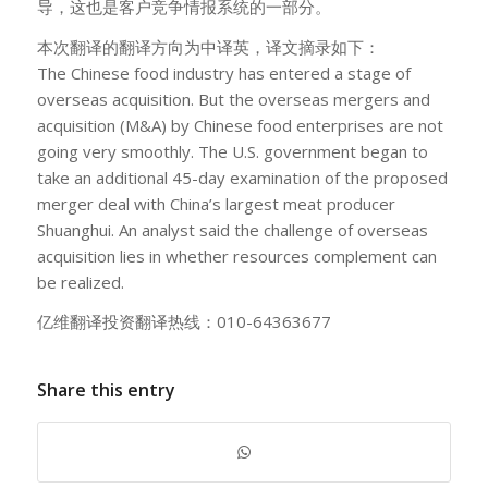
导，这也是客户竞争情报系统的一部分。
本次翻译的翻译方向为中译英，译文摘录如下：
The Chinese food industry has entered a stage of
overseas acquisition. But the overseas mergers and
acquisition (M&A) by Chinese food enterprises are not
going very smoothly. The U.S. government began to
take an additional 45-day examination of the proposed
merger deal with China’s largest meat producer
Shuanghui. An analyst said the challenge of overseas
acquisition lies in whether resources complement can
be realized.
亿维翻译投资翻译热线：010-64363677
Share this entry