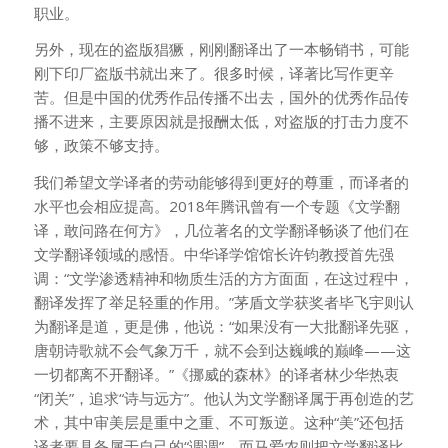
职业。
另外，现在的盗版猖獗，刚刚翻译出了一本畅销书，可能
刚下印厂盗版书就出来了。很多时候，译著比写作更辛
苦。但是中国的优秀作品传播不出去，国外的优秀作品传
播不进来，主要原因就是报酬太低，对盗版的打击力度不
够，政策不够支持。
我们希望文学译者的劳动能够得到更好的尊重，而译者的
水平也会相应提高。2018年腾讯曾有一个专题《文学翻
译，敢问路在何方》，几位著名的文学翻译畅谈了他们在
文学翻译领域的感悟。中华译学馆馆长许钧教授首先强
调：“文学渗透精神和物质生活的方方面面，在这过程中，
翻译发挥了举足轻重的作用。”茅盾文学获奖者毕飞宇则认
为翻译是道，更是佛，他说：“如果没有一大批翻译先驱，
唐朝诗歌就不会气象万千，就不会到达巍峨的巅峰——这
一切都离不开翻译。”《挪威的森林》的译者林少华热衷
“闭关”，追求“诗与远方”。他认为文学翻译属于再创造的艺
术，其中审美层是重中之重、不可叛逆。这种“美”还包括
译者要具备属于自己的“调调”。而马爱农则把文学翻译比